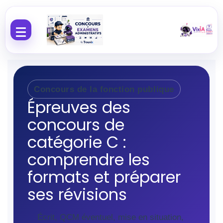
Aller au contenu
Concours de la fonction publique
Épreuves des
concours de
catégorie C :
comprendre les
formats et préparer
ses révisions
Écrit, QCM éventuel, mise en situation,