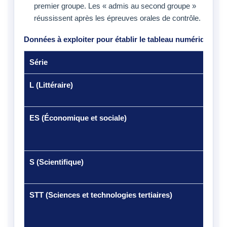
premier groupe. Les « admis au second groupe »
réussissent après les épreuves orales de contrôle.
Données à exploiter pour établir le tableau numérique
Série
Info
L (Littéraire)
5 01
grou
ES (Économique et sociale)
4 70
seco
82,1
S (Scientifique)
8 47
seco
STT (Sciences et technologies tertiaires)
10 8
repr
prem