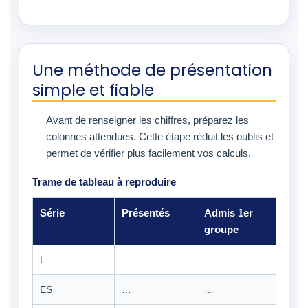
Une méthode de présentation
simple et fiable
Avant de renseigner les chiffres, préparez les
colonnes attendues. Cette étape réduit les oublis et
permet de vérifier plus facilement vos calculs.
Trame de tableau à reproduire
Série
Présentés
Admis 1er
Adm
groupe
gro
L
…
…
…
ES
…
…
…