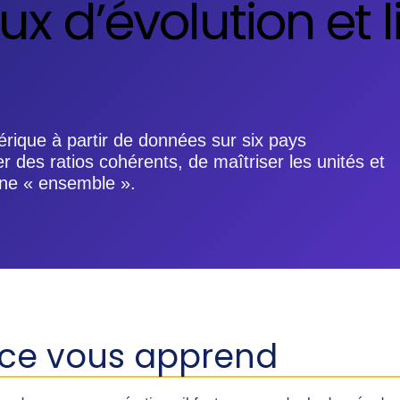
x d’évolution et l
érique à partir de données sur six pays
er des ratios cohérents, de maîtriser les unités et
gne « ensemble ».
ice vous apprend