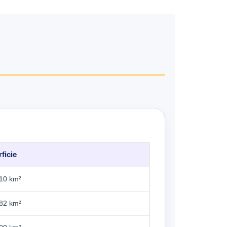
ficie
10 km²
82 km²