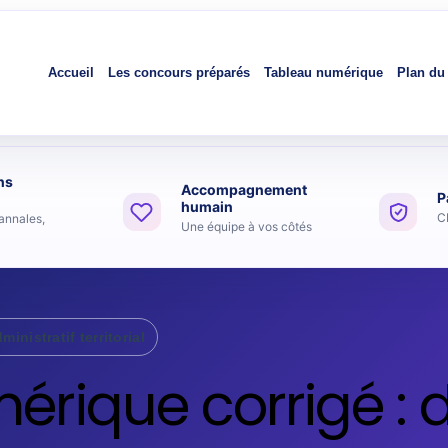
Accueil
Les concours préparés
Tableau numérique
Plan du 
ns
Accompagnement
P
humain
C
annales,
Une équipe à vos côtés
inistratif territorial
rique corrigé : d