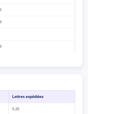
2
8
8
Lettres expédiées
5,25