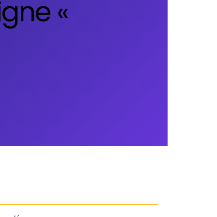
igne «