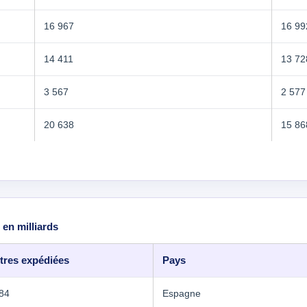
16 967
16 99
14 411
13 72
3 567
2 577
20 638
15 86
 en milliards
tres expédiées
Pays
84
Espagne