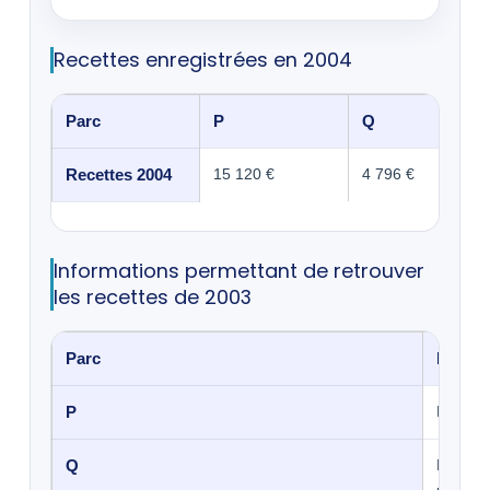
Recettes enregistrées en 2004
Parc
P
Q
Recettes 2004
15 120 €
4 796 €
Informations permettant de retrouver
les recettes de 2003
Parc
Inform
P
La rece
Q
La rece