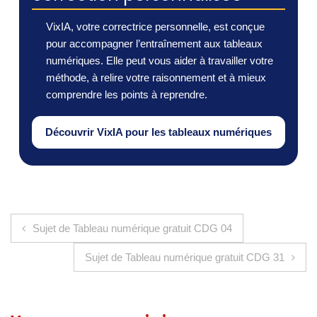
VixIA, votre correctrice personnelle, est conçue
pour accompagner l’entraînement aux tableaux
numériques. Elle peut vous aider à travailler votre
méthode, à relire votre raisonnement et à mieux
comprendre les points à reprendre.
Découvrir VixIA pour les tableaux numériques
Navigation de l’article
Sujet de Tableau numérique gratuit CDG 04
Sujet de Tableau numérique gratuit CDG 31