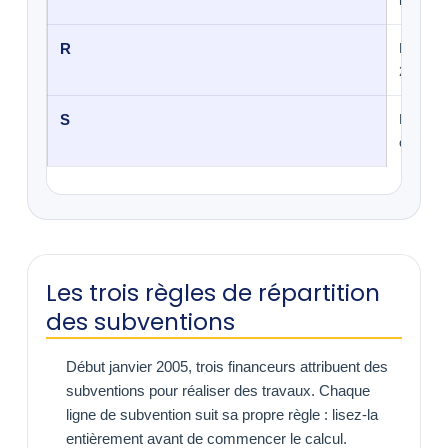
rapport
R
La rece
2004.
S
La rece
de 2004
Les trois règles de répartition
des subventions
Début janvier 2005, trois financeurs attribuent des
subventions pour réaliser des travaux. Chaque
ligne de subvention suit sa propre règle : lisez-la
entièrement avant de commencer le calcul.